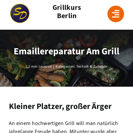
Skip
Grillkurs
to
Berlin
content
Emaillereparatur Am Grill
1,2 min Lesezeit
|
Kategorien:
Technik & Zubehör
Kleiner Platzer, großer Ärger
An einem hochwertigen Grill will man natürlich
jahrelange Freude haben. Mitunter wurde aber