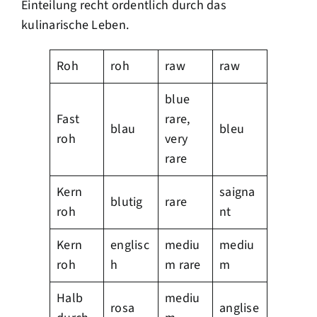
Einteilung recht ordentlich durch das
kulinarische Leben.
Roh
roh
raw
raw
blue
Fast
rare,
blau
bleu
roh
very
rare
Kern
saigna
blutig
rare
roh
nt
Kern
englisc
mediu
mediu
roh
h
m rare
m
Halb
mediu
rosa
anglise