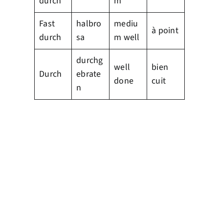
durch
m
Fast
halbro
mediu
à point
durch
sa
m well
durchg
well
bien
Durch
ebrate
done
cuit
n